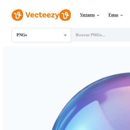
Vectores
Fotos
PNGs
Todas Imágenes
Fotos
PNGs
PSDs
SVGs
Plantillas
Vectores
Videos
Gráficos en Movimiento
Imágenes Editoriales
Eventos Editoriales