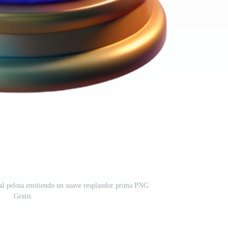
tal pelota emitiendo un suave resplandor prima PNG
Gratis