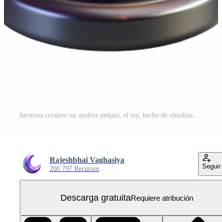
hermosa creativo un ajedrez pedazo, el rey, hecho de obsidiana, prima PNG Gratis
Rajeshbhai Vaghasiya
Seguir
200.797 Recursos
Descarga gratuita
Requiere atribución