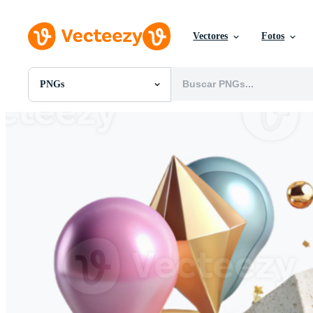
Vectores
Fotos
PNGs
Todas Imágenes
Fotos
PNGs
PSDs
SVGs
Plantillas
Vectores
Videos
Gráficos en Movimiento
Imágenes Editoriales
Eventos Editoriales