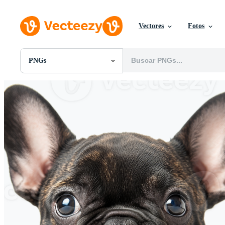
Vectores
Fotos
PNGs
Todas Imágenes
Fotos
PNGs
PSDs
SVGs
Plantillas
Vectores
Videos
Gráficos en Movimiento
Imágenes Editoriales
Eventos Editoriales