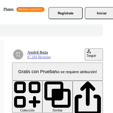
Planes
Regístrate
Iniciar
Andrii Buta
Seguir
87.284 Recursos
Gratis con Prueba
No se requiere atribución!
Colección
Similar