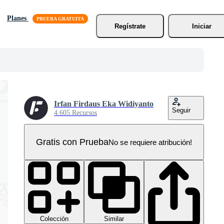
Planes
Regístrate
Iniciar
Irfan Firdaus Eka Widiyanto
Seguir
4.605 Recursos
Gratis con Prueba
No se requiere atribución!
Colección
Similar