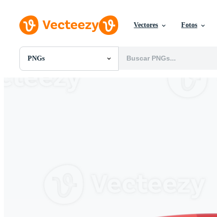
Vectores
Fotos
PNGs
Todas Imágenes
Fotos
PNGs
PSDs
SVGs
Plantillas
Vectores
Videos
Gráficos en Movimiento
Imágenes Editoriales
Eventos Editoriales