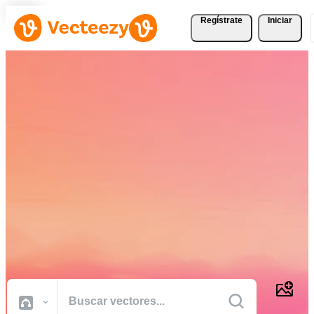
Regístrate
Iniciar
Descargue Vectores,
Fotografías de Stock,
Vídeos de Stock, y Más
Gratis
Recursos creativos de calidad profesional para realizar sus proyectos
más rápido.