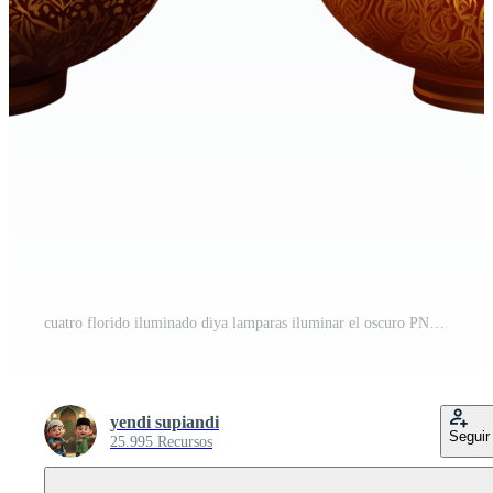
cuatro florido iluminado diya lamparas iluminar el oscuro PNG Pro
yendi supiandi
Seguir
25.995 Recursos