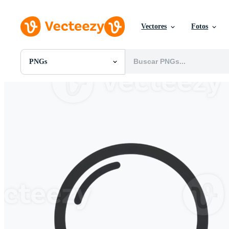
Vectores
Fotos
PNGs
Todas Imágenes
Fotos
PNGs
PSDs
SVGs
Plantillas
Vectores
Videos
Gráficos en Movimiento
Imágenes Editoriales
Eventos Editoriales