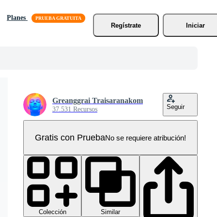
Planes
Regístrate
Iniciar
Greanggrai Traisaranakom
Seguir
37.531 Recursos
Gratis con Prueba
No se requiere atribución!
Colección
Similar