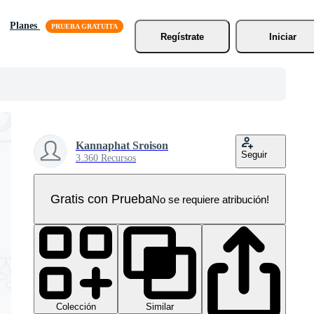
Planes
Regístrate
Iniciar
Kannaphat Sroison
Seguir
3.360 Recursos
Gratis con Prueba
No se requiere atribución!
Colección
Similar