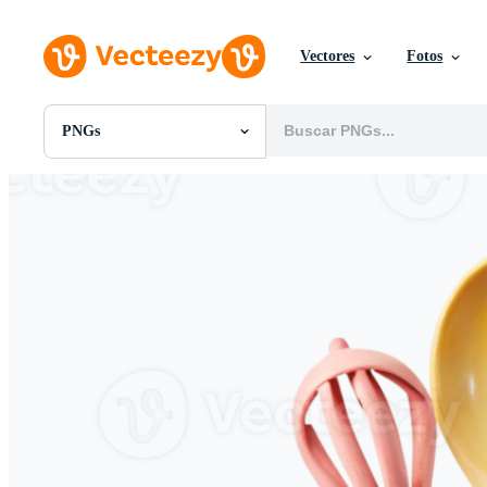
Vectores
Fotos
PNGs
Todas Imágenes
Fotos
PNGs
PSDs
SVGs
Plantillas
Vectores
Videos
Gráficos en Movimiento
Imágenes Editoriales
Eventos Editoriales