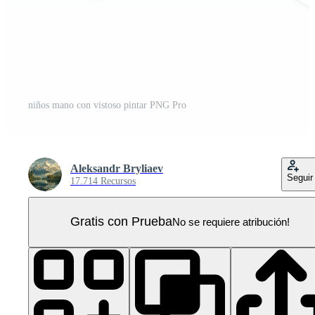
niños mano con vistoso pintar PNG Pro
Aleksandr Bryliaev
Seguir
17.714 Recursos
Gratis con Prueba
No se requiere atribución!