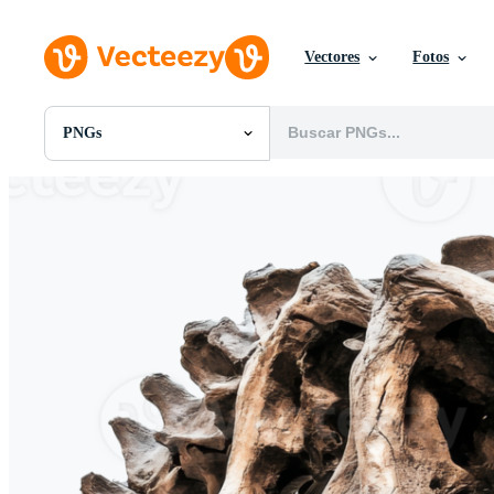
Vectores
Fotos
PNGs
Todas Imágenes
Fotos
PNGs
PSDs
SVGs
Plantillas
Vectores
Videos
Gráficos en Movimiento
Imágenes Editoriales
Eventos Editoriales