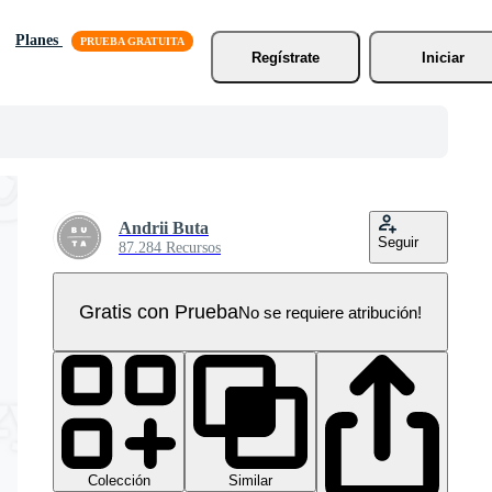
Planes
Regístrate
Iniciar
Andrii Buta
Seguir
87.284 Recursos
Gratis con Prueba
No se requiere atribución!
Colección
Similar