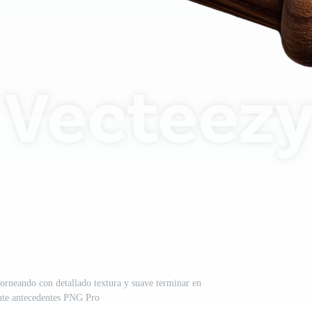
horneando con detallado textura y suave terminar en
nte antecedentes PNG Pro