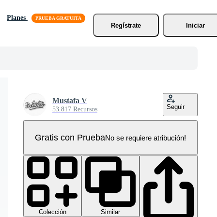
Planes
Regístrate
Iniciar
Mustafa V
Seguir
53.817 Recursos
Gratis con Prueba
No se requiere atribución!
Colección
Similar