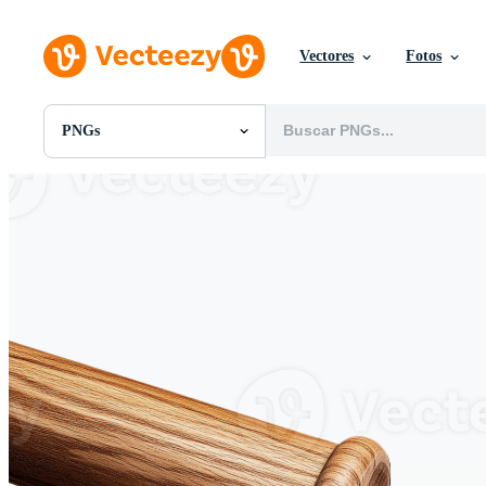
Vectores
Fotos
PNGs
Todas Imágenes
Fotos
PNGs
PSDs
SVGs
Plantillas
Vectores
Videos
Gráficos en Movimiento
Imágenes Editoriales
Eventos Editoriales