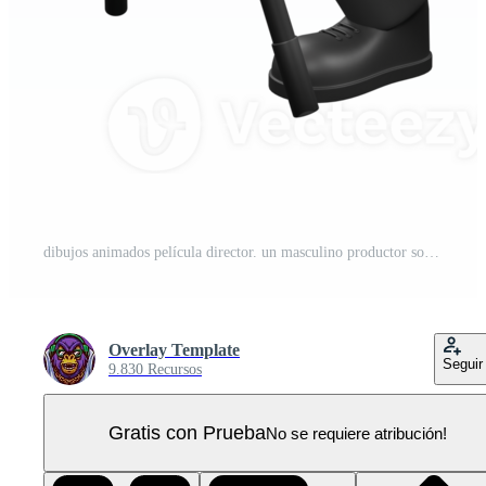
dibujos animados película director. un masculino productor soportes ligeramente doblado terminado mientras mirando a un estudio cámara en frente de a él. película estilo PNG Pro
Overlay Template
Seguir
9.830 Recursos
Gratis con Prueba
No se requiere atribución!