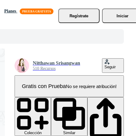
Planes
Regístrate
Iniciar
Nitthawan Srisangwan
Seguir
510 Recursos
Gratis con Prueba
No se requiere atribución!
Colección
Similar