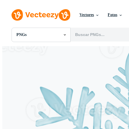
Vectores
Fotos
PNGs
Todas Imágenes
Fotos
PNGs
PSDs
SVGs
Plantillas
Vectores
Videos
Gráficos en Movimiento
Imágenes Editoriales
Eventos Editoriales