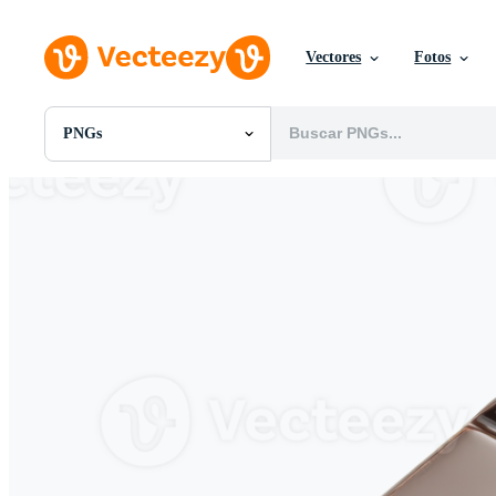
Vectores
Fotos
PNGs
Todas Imágenes
Fotos
PNGs
PSDs
SVGs
Plantillas
Vectores
Videos
Gráficos en Movimiento
Imágenes Editoriales
Eventos Editoriales