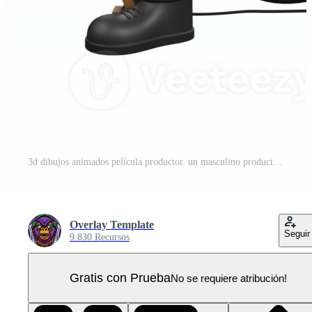
3d dibujos animados película productor. un masculino productor se arrodilla junto a un término análogo cámara mientras su izquierda mano levanta un pulgar. profesional ilustración PNG Pro
Overlay Template
Seguir
9.830 Recursos
Gratis con Prueba
No se requiere atribución!