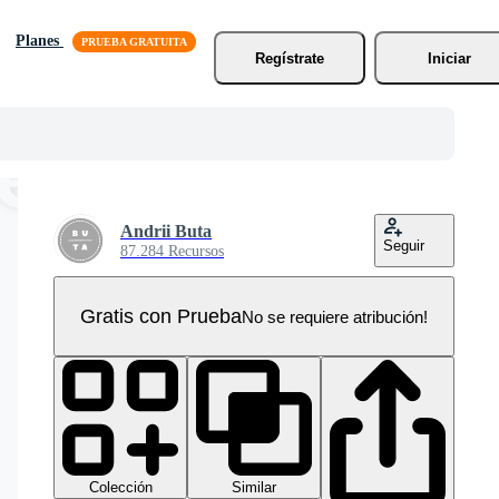
Planes
Regístrate
Iniciar
Andrii Buta
Seguir
87.284 Recursos
Gratis con Prueba
No se requiere atribución!
Colección
Similar