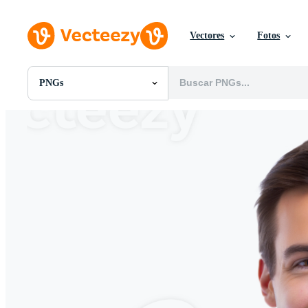
Vectores
Fotos
PNGs
Todas Imágenes
Fotos
PNGs
PSDs
SVGs
Plantillas
Vectores
Videos
Gráficos en Movimiento
Imágenes Editoriales
Eventos Editoriales