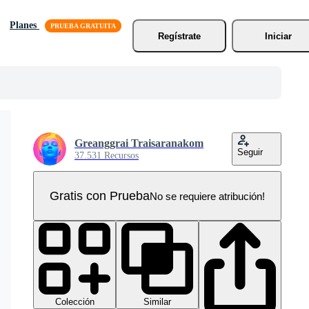
Planes
Regístrate
Iniciar
Greanggrai Traisaranakom
Seguir
37.531 Recursos
Gratis con Prueba
No se requiere atribución!
Colección
Similar