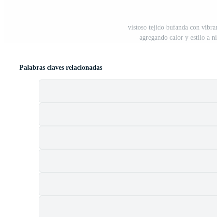
vistoso tejido bufanda con vibran
agregando calor y estilo a 
Palabras claves relacionadas