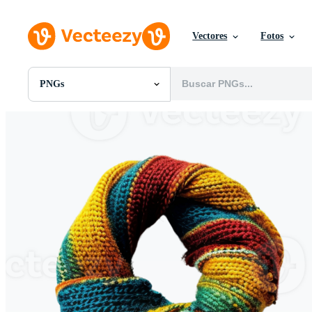
Vectores
Fotos
PNGs
Todas Imágenes
Fotos
PNGs
PSDs
SVGs
Plantillas
Vectores
Videos
Gráficos en Movimiento
Imágenes Editoriales
Eventos Editoriales