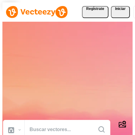
Regístrate
Iniciar
Descargue Vectores,
Fotografías de Stock,
Vídeos de Stock, y Más
Gratis
Recursos creativos de calidad profesional para realizar sus proyectos
más rápido.