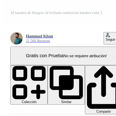
3d bandera de Hungría 3d brillante ondulación bandera cinta 3d ilustración PNG Pro
Hammad Khan
Seguir
21.560 Recursos
Gratis con Prueba
No se requiere atribución!
Colección
Similar
Compartir