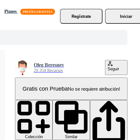
Planes
Regístrate
Iniciar
Oleg Beresnev
Seguir
29.354 Recursos
Gratis con Prueba
No se requiere atribución!
Colección
Similar