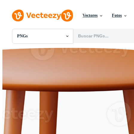
Vectores
Fotos
PNGs
Todas Imágenes
Fotos
PNGs
PSDs
SVGs
Plantillas
Vectores
Videos
Gráficos en Movimiento
Imágenes Editoriales
Eventos Editoriales