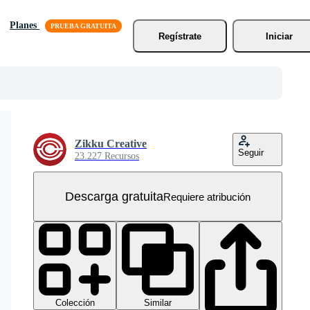
Planes
Regístrate
Iniciar
Zikku Creative
Seguir
23.227 Recursos
Descarga gratuita
Requiere atribución
Colección
Similar