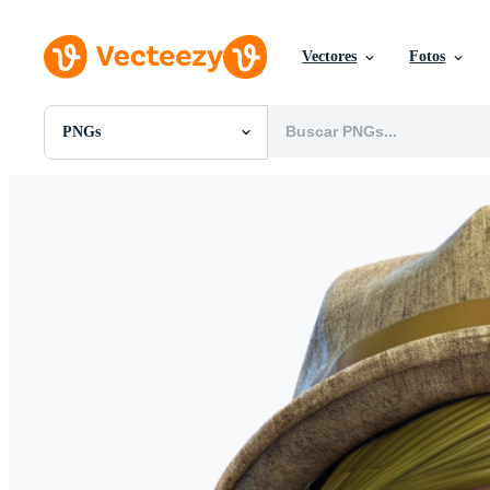
Vectores
Fotos
PNGs
Todas Imágenes
Fotos
PNGs
PSDs
SVGs
Plantillas
Vectores
Videos
Gráficos en Movimiento
Imágenes Editoriales
Eventos Editoriales