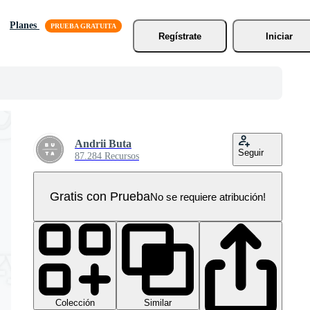
Planes
Regístrate
Iniciar
Andrii Buta
Seguir
87.284 Recursos
Gratis con Prueba
No se requiere atribución!
Colección
Similar