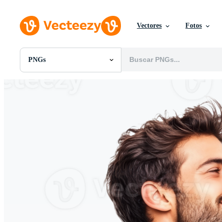
Vectores
Fotos
PNGs
Todas Imágenes
Fotos
PNGs
PSDs
SVGs
Plantillas
Vectores
Videos
Gráficos en Movimiento
Imágenes Editoriales
Eventos Editoriales