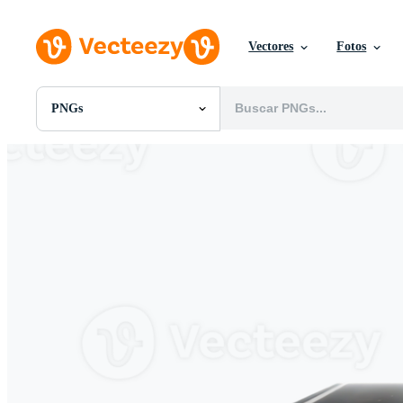
Vectores
Fotos
PNGs
Todas Imágenes
Fotos
PNGs
PSDs
SVGs
Plantillas
Vectores
Videos
Gráficos en Movimiento
Imágenes Editoriales
Eventos Editoriales