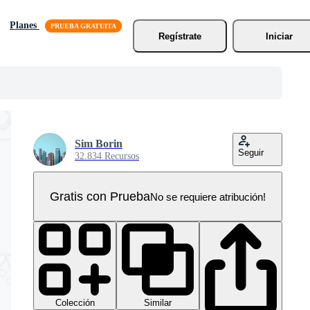
Planes
Regístrate
Iniciar
Sim Borin
Seguir
32.834 Recursos
Gratis con Prueba
No se requiere atribución!
Colección
Similar