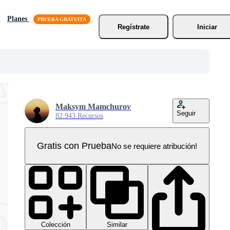
Planes
Regístrate
Iniciar
Maksym Mamchurov
Seguir
82.943 Recursos
Gratis con Prueba
No se requiere atribución!
Colección
Similar