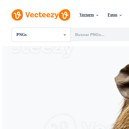
Vectores
Fotos
PNGs
Todas Imágenes
Fotos
PNGs
PSDs
SVGs
Plantillas
Vectores
Videos
Gráficos en Movimiento
Imágenes Editoriales
Eventos Editoriales