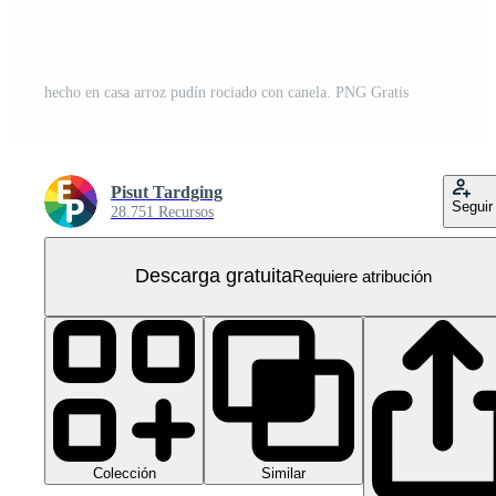
hecho en casa arroz pudín rociado con canela. PNG Gratis
Pisut Tardging
Seguir
28.751 Recursos
Descarga gratuita
Requiere atribución
Colección
Similar