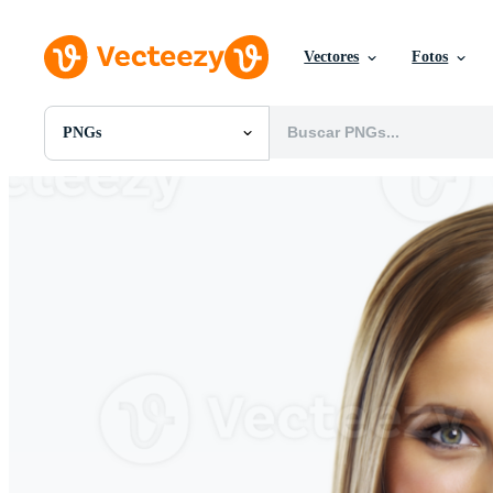
Vectores
Fotos
PNGs
Todas Imágenes
Fotos
PNGs
PSDs
SVGs
Plantillas
Vectores
Videos
Gráficos en Movimiento
Imágenes Editoriales
Eventos Editoriales