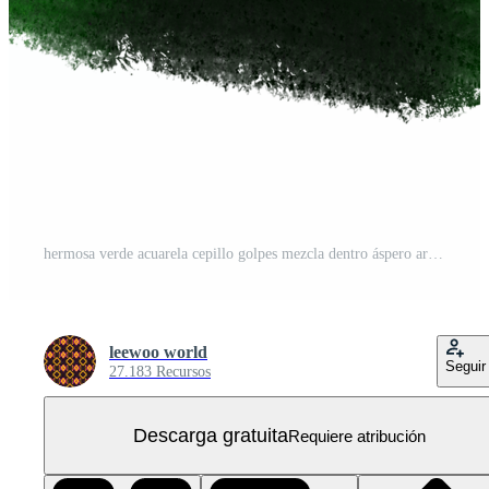
hermosa verde acuarela cepillo golpes mezcla dentro áspero arenoso grunge inspirado marcas PNG Gratis
leewoo world
Seguir
27.183 Recursos
Descarga gratuita
Requiere atribución