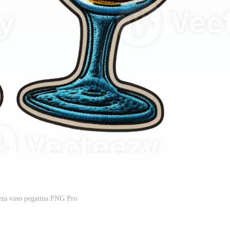
eza vaso pegatina PNG Pro