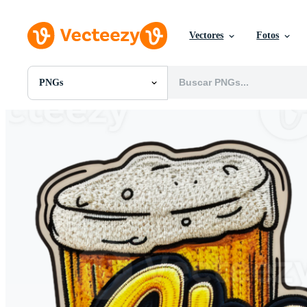
Vectores
Fotos
PNGs
Todas Imágenes
Fotos
PNGs
PSDs
SVGs
Plantillas
Vectores
Videos
Gráficos en Movimiento
Imágenes Editoriales
Eventos Editoriales