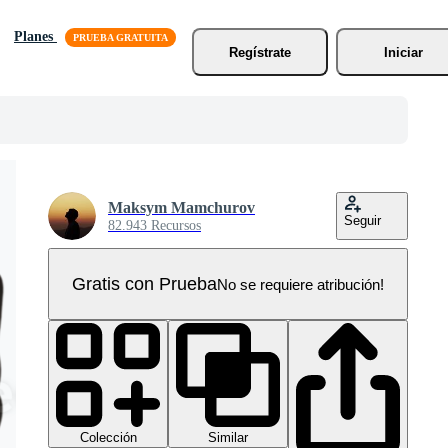
Planes
Regístrate
Iniciar
Maksym Mamchurov
Seguir
82.943 Recursos
Gratis con Prueba
No se requiere atribución!
Colección
Similar