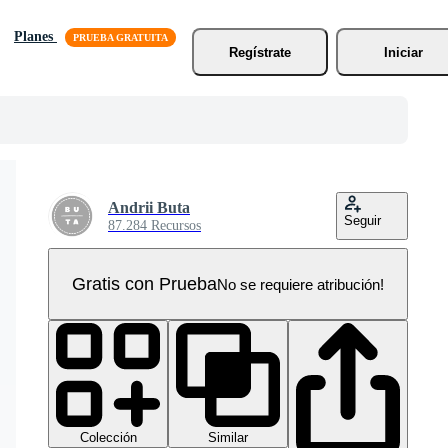
Planes
Regístrate
Iniciar
Andrii Buta
Seguir
87.284 Recursos
Gratis con Prueba
No se requiere atribución!
Colección
Similar