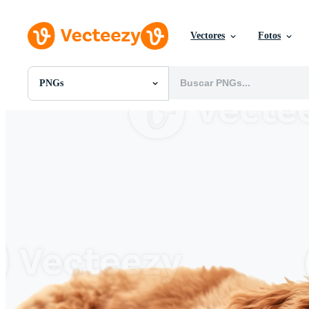
Vectores
Fotos
PNGs
Todas Imágenes
Fotos
PNGs
PSDs
SVGs
Plantillas
Vectores
Videos
Gráficos en Movimiento
Imágenes Editoriales
Eventos Editoriales