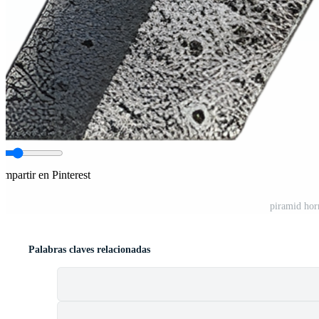
mpartir en Pinterest
piramid hor
Palabras claves relacionadas