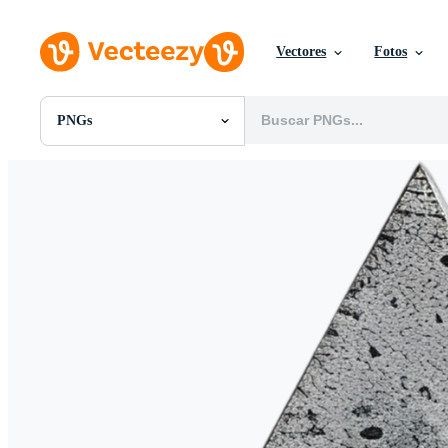
Vectores
Fotos
PNGs
Todas Imágenes
Fotos
PNGs
PSDs
SVGs
Plantillas
Vectores
Videos
Gráficos en Movimiento
Imágenes Editoriales
Eventos Editoriales