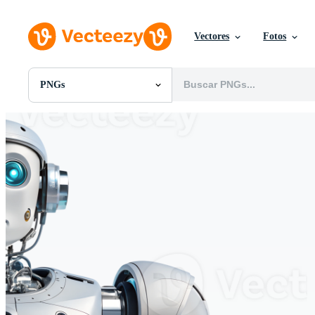
Vectores
Fotos
PNGs
Todas Imágenes
Fotos
PNGs
PSDs
SVGs
Plantillas
Vectores
Videos
Gráficos en Movimiento
Imágenes Editoriales
Eventos Editoriales