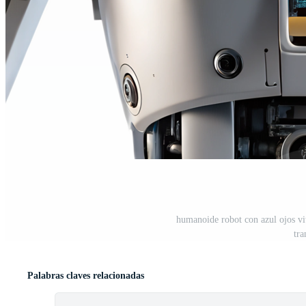
humanoide robot con azul ojos vit
tr
Palabras claves relacionadas