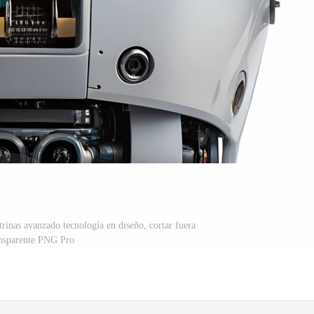
rinas avanzado tecnología en diseño, cortar fuera
ansparente PNG Pro