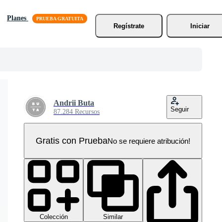
Planes
Regístrate
Iniciar
Andrii Buta
Seguir
87.284 Recursos
Gratis con Prueba
No se requiere atribución!
Colección
Similar