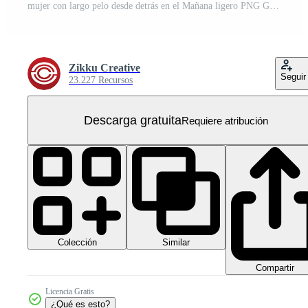
mujer con largo pelo desde detrás en el Mañana ligero PNG Gratis
Zikku Creative
Seguir
23.227 Recursos
Descarga gratuita
Requiere atribución
Colección
Similar
Compartir
Licencia Gratis
¿Qué es esto?