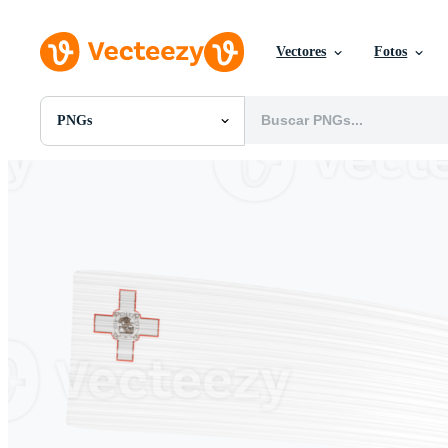
Vectores
Fotos
PNGs
Todas Imágenes
Fotos
PNGs
PSDs
SVGs
Plantillas
Vectores
Videos
Gráficos en Movimiento
Imágenes Editoriales
Eventos Editoriales