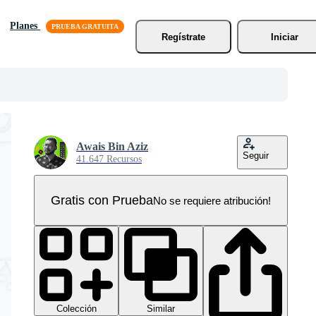
Planes
Regístrate
Iniciar
Awais Bin Aziz
Seguir
41.647 Recursos
Gratis con Prueba
No se requiere atribución!
Colección
Similar