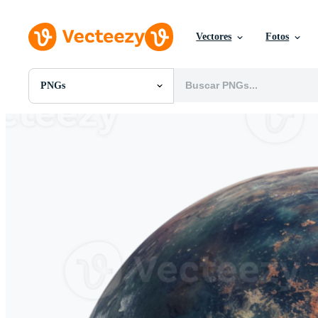
Vectores
Fotos
PNGs
Todas Imágenes
Fotos
PNGs
PSDs
SVGs
Plantillas
Vectores
Videos
Gráficos en Movimiento
Imágenes Editoriales
Eventos Editoriales