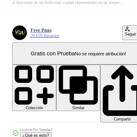
el horizonte de un bullicioso ciudad representado en un sorprendentes 3d estilo emerge prominentemente PNG Pro
Free Pngs
Seguir
20.659 Recursos
Gratis con Prueba
No se requiere atribución!
Colección
Similar
Compartir
Licencia Pro Standard
¿Qué es esto?