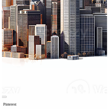
n Pinterest