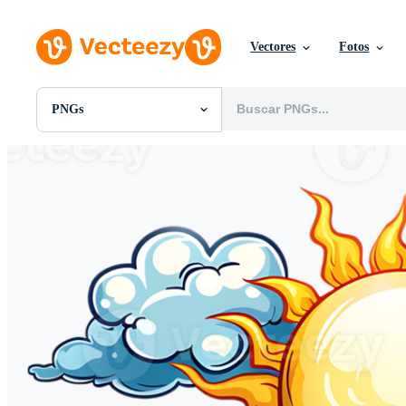
Vectores
Fotos
PNGs
Todas Imágenes
Fotos
PNGs
PSDs
SVGs
Plantillas
Vectores
Videos
Gráficos en Movimiento
Imágenes Editoriales
Eventos Editoriales