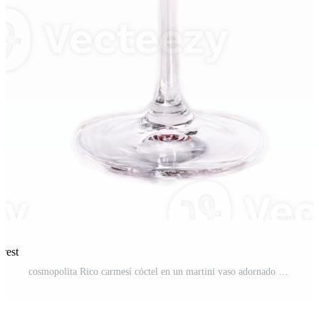
rest
cosmopolita Rico carmesí cóctel en un martini vaso adornado con un Cereza en un suave PNG Pro