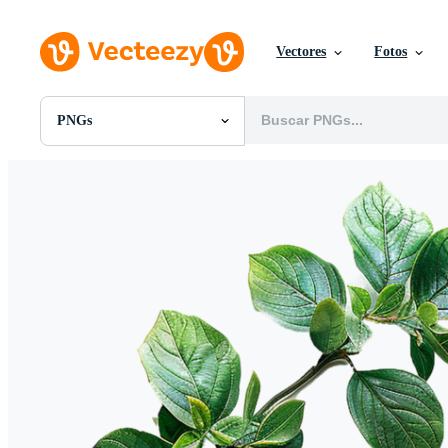
Vectores
Fotos
PNGs
Todas Imágenes
Fotos
PNGs
PSDs
SVGs
Plantillas
Vectores
Videos
Gráficos en Movimiento
Imágenes Editoriales
Eventos Editoriales