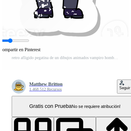
Compartir en Pinterest
retro afligido pegatina de un dibujos animados vampiro hombre dibujo PNG Pro
Matthew Britton
Seguir
1.468.512 Recursos
Gratis con Prueba
No se requiere atribución!