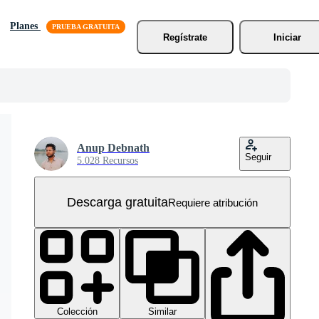
Planes
Regístrate
Iniciar
Anup Debnath
Seguir
5.028 Recursos
Descarga gratuita
Requiere atribución
Colección
Similar