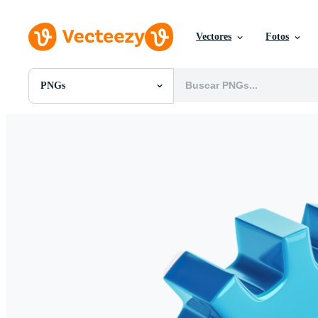
Vectores
Fotos
PNGs
Todas Imágenes
Fotos
PNGs
PSDs
SVGs
Plantillas
Vectores
Videos
Gráficos en Movimiento
Imágenes Editoriales
Eventos Editoriales