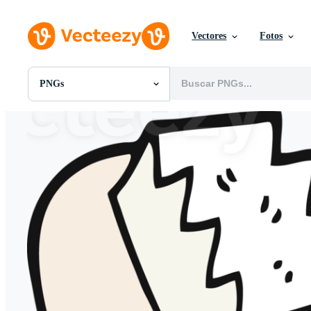
Vectores
Fotos
PNGs
Todas Imágenes
Fotos
PNGs
PSDs
SVGs
Plantillas
Vectores
Videos
Gráficos en Movimiento
Imágenes Editoriales
Eventos Editoriales