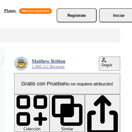
Planes
Regístrate
Iniciar
Matthew Britton
Seguir
1.468.512 Recursos
Gratis con Prueba
No se requiere atribución!
Colección
Similar