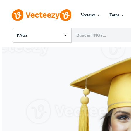
Vectores
Fotos
PNGs
Todas Imágenes
Fotos
PNGs
PSDs
SVGs
Plantillas
Vectores
Videos
Gráficos en Movimiento
Imágenes Editoriales
Eventos Editoriales