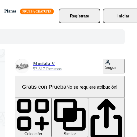
Planes
Regístrate
Iniciar
Mustafa V
Seguir
53.817 Recursos
Gratis con Prueba
No se requiere atribución!
Colección
Similar