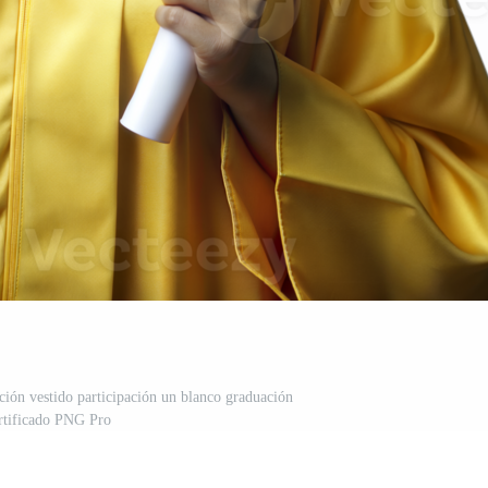
ción vestido participación un blanco graduación
rtificado PNG Pro