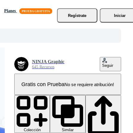
Planes
Regístrate
Iniciar
NINJA Graphic
Seguir
645 Recursos
Gratis con Prueba
No se requiere atribución!
Colección
Similar