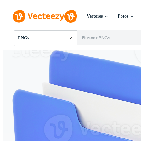
Vectores
Fotos
PNGs
Todas Imágenes
Fotos
PNGs
PSDs
SVGs
Plantillas
Vectores
Videos
Gráficos en Movimiento
Imágenes Editoriales
Eventos Editoriales