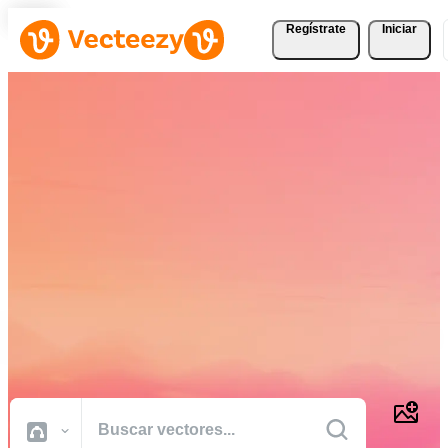
Regístrate
Iniciar
Descargue Vectores,
Fotografías de Stock,
Vídeos de Stock, y Más
Gratis
Recursos creativos de calidad profesional para realizar sus proyectos
más rápido.