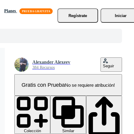
Planes
Regístrate
Iniciar
Alexander Alexeev
Seguir
384 Recursos
Gratis con Prueba
No se requiere atribución!
Colección
Similar