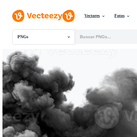
Vectores
Fotos
PNGs
Todas Imágenes
Fotos
PNGs
PSDs
SVGs
Plantillas
Vectores
Videos
Gráficos en Movimiento
Imágenes Editoriales
Eventos Editoriales