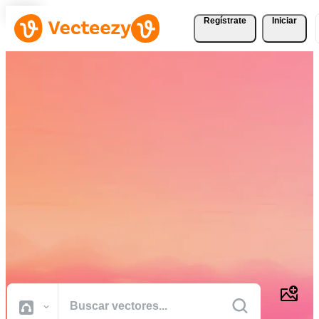
Regístrate
Iniciar
Descargue Vectores,
Fotografías de Stock,
Vídeos de Stock, y Más
Gratis
Recursos creativos de calidad profesional para realizar sus proyectos
más rápido.