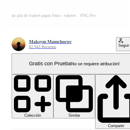
un pila de francés papas fritas - valores .. PNG Pro
Maksym Mamchurov
Seguir
82.943 Recursos
Gratis con Prueba
No se requiere atribución!
Colección
Similar
Compartir