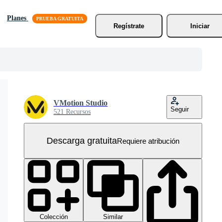
Planes
Regístrate
Iniciar
VMotion Studio
Seguir
521 Recursos
Descarga gratuita
Requiere atribución
Colección
Similar