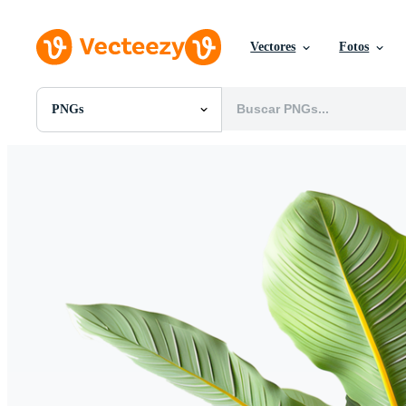
Vectores
Fotos
PNGs
Todas Imágenes
Fotos
PNGs
PSDs
SVGs
Plantillas
Vectores
Videos
Gráficos en Movimiento
Imágenes Editoriales
Eventos Editoriales