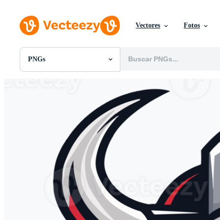
Vectores
Fotos
PNGs
Todas Imágenes
Fotos
PNGs
PSDs
SVGs
Plantillas
Vectores
Videos
Gráficos en Movimiento
Imágenes Editoriales
Eventos Editoriales