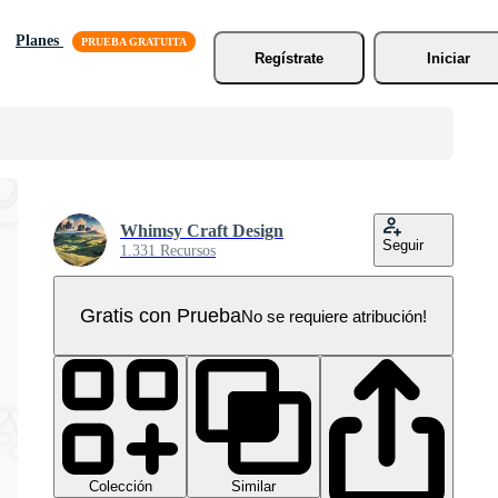
Planes
Regístrate
Iniciar
Whimsy Craft Design
Seguir
1.331 Recursos
Gratis con Prueba
No se requiere atribución!
Colección
Similar